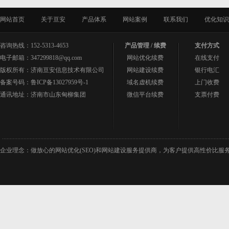
网站首页
关于亘安
产品体系
网站案例
联系我们
优化知识
咨询热线：152-5313-4653
产品管理 / 续费
支付方式
电子邮箱：347299818@qq.com
网站优化续费
在线支付
版权所有：济南亘安信息技术有限公司
网站建设续费
银行电汇
备案号码：
鲁ICP备13027959号-1
域名虚机续费
上门收费
通讯地址：济南市山东甸柳集团
微信平台续费
支票付费
企业理念：做放心的网站优化(SEO)和网站建设服务提供商，为客户提供高性价比服