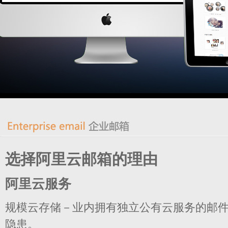
选择阿里云邮箱的理由
阿里云服务
规模云存储－业内拥有独立公有云服务的邮
隐患。